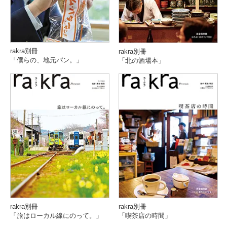
rakra別冊
rakra別冊
「僕らの、地元パン。」
「北の酒場本」
rakra別冊
rakra別冊
「旅はローカル線にのって。」
「喫茶店の時間」