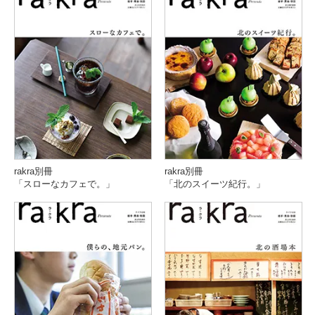
rakra別冊
rakra別冊
「スローなカフェで。」
「北のスイーツ紀行。」