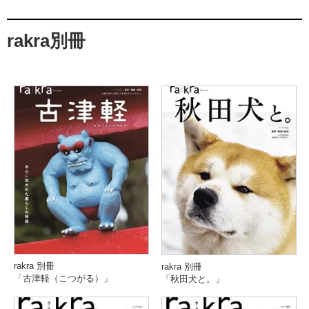
rakra別冊
rakra 別冊
rakra 別冊
「古津軽（こつがる）」
「秋田犬と。」