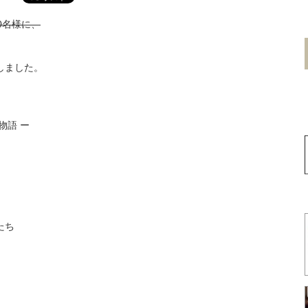
0名様に、
しました。
物語 ー
たち