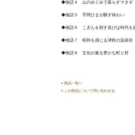
◆物語４ 山のめぐみで暮らすマタギ
◆物語５ 手間ひまが醸す味わい
◆物語６ こぎんを刺す喜びは時代を
◆物語７ 昭和を感じる津軽の温泉街
◆物語８ 文化が薫る豊かな町と村
» 商品一覧へ
» この商品について問い合わせる