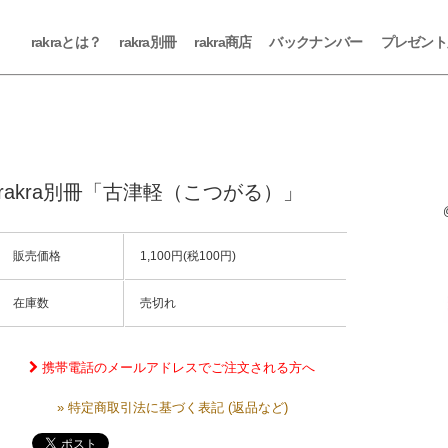
rakraとは？
rakra別冊
rakra商店
バックナンバー
プレゼント
rakra別冊「古津軽（こつがる）」
販売価格
1,100円(税100円)
在庫数
売切れ
携帯電話のメールアドレスでご注文される方へ
» 特定商取引法に基づく表記 (返品など)