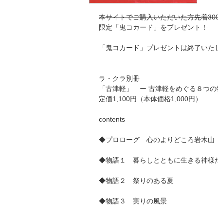
本サイトでご購入いただいた方先着30
限定「鬼コカード」をプレゼント！
「鬼コカード」プレゼントは終了いた
ラ・クラ別冊
「古津軽」 ー 古津軽をめぐる８つの
定価1,100円（本体価格1,000円）
contents
◆プロローグ 心のよりどころ岩木山
◆物語１ 暮らしとともに生きる神様
◆物語２ 祭りのある夏
◆物語３ 実りの風景