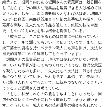
継承」だ。盛岡市内にある堀間さんの収蔵庫は一般公開を
しておらず、その膨大な蒐集品を鑑賞できる人は極めて限
定される。しかし、南部鉄瓶職人となれば話は別。堀間さ
んは年に数回、南部鉄器組合青年部の若手職人を招き、収
蔵庫を開放。先人たちの作品を通して、鉄瓶の技法や歴
史、ものづくりの心を学ぶ機会を提供している。
「彼らには、ここにあるものは自由に手に取っていい
し、スケールで測ってもいい、と伝えています。また、伝
統工芸士の資格を持つベテラン職人にも声を掛け、技法や
歴史的背景について解説してもらっています」
堀間さんの蒐集品には、現代では使われていない技法
や、いくら予算があってもつくれないような、贅沢な意匠
を凝らしたものも多い。「先人たちの技法は、残された鉄
瓶に今も息づいている。それを見て、真似して、作品づく
りに取り入れたりすることで、伝統をつないでいくことが
できる」と堀間さんは考えている。
「もし、私がこれらの鉄瓶を手放すことになったら、国
内外のコレクターの手にわたり散逸してしまうと思いま
す。そうしたら、職人たちの技術継承の機会も失われてし