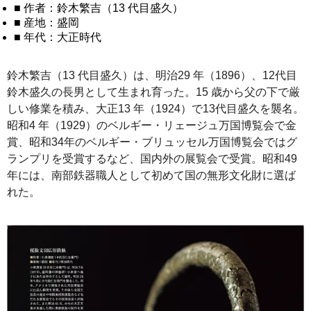
■ 作者：鈴木繁吉（13 代目盛久）
■ 産地：盛岡
■ 年代：大正時代
鈴木繁吉（13 代目盛久）は、明治29 年（1896）、12代目
鈴木盛久の長男として生まれ育った。15 歳から父の下で厳
しい修業を積み、大正13 年（1924）で13代目盛久を襲名。
昭和4 年（1929）のベルギー・リェージュ万国博覧会で金
賞、昭和34年のベルギー・ブリュッセル万国博覧会ではグ
ランプリを受賞するなど、国内外の展覧会で受賞。昭和49
年には、南部鉄器職人として初めて国の無形文化財に選ば
れた。