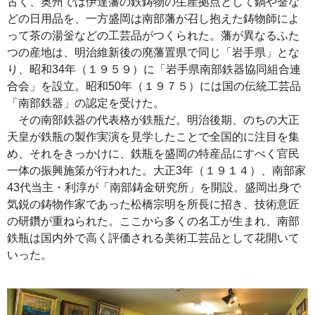
古く、奥州では伊達藩の鉄鋳物の生産拠点として鍋や釡な
どの日用品を、一方盛岡は南部藩が召し抱えた鋳物師によ
って茶の湯釡などの工芸品がつくられた。藩が異なるふた
つの産地は、明治維新後の廃藩置県で同じ「岩手県」とな
り、昭和34年（１９５９）に「岩手県南部鉄器協同組合連
合会」を設立。昭和50年（１９７５）には国の伝統工芸品
「南部鉄器」の認定を受けた。
その南部鉄器の代表格が鉄瓶だ。明治後期、のちの大正
天皇が鉄瓶の製作実演を見学したことで全国的に注目を集
め、それをきっかけに、鉄瓶を盛岡の特産品にすべく官民
一体の振興施策が行われた。大正3年（１９１４）、南部家
43代当主・利淳が「南部鋳金研究所」を開設。盛岡出身で
気鋭の鋳物作家であった松橋宗明を所長に招き、技術意匠
の研鑽が重ねられた。ここから多くの名工が生まれ、南部
鉄瓶は国内外で高く評価される美術工芸品として花開いて
いった。