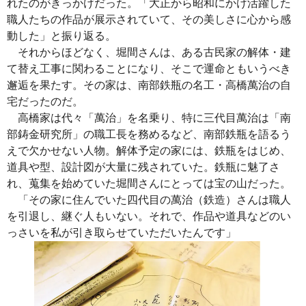
れたのがきっかけだった。「大正から昭和にかけ活躍した
職人たちの作品が展示されていて、その美しさに心から感
動した」と振り返る。
それからほどなく、堀間さんは、ある古民家の解体・建
て替え工事に関わることになり、そこで運命ともいうべき
邂逅を果たす。その家は、南部鉄瓶の名工・高橋萬治の自
宅だったのだ。
高橋家は代々「萬治」を名乗り、特に三代目萬治は「南
部鋳金研究所」の職工長を務めるなど、南部鉄瓶を語るう
えで欠かせない人物。解体予定の家には、鉄瓶をはじめ、
道具や型、設計図が大量に残されていた。鉄瓶に魅了さ
れ、蒐集を始めていた堀間さんにとっては宝の山だった。
「その家に住んでいた四代目の萬治（鉄造）さんは職人
を引退し、継ぐ人もいない。それで、作品や道具などのい
っさいを私が引き取らせていただいたんです」