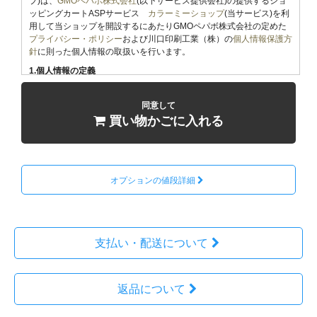
プ)は、
GMOペパボ株式会社
(以下サービス提供会社)の提供するショ
ッピングカートASPサービス
カラーミーショップ
(当サービス)を利
用して当ショップを開設するにあたりGMOペパボ株式会社の定めた
プライバシー・ポリシー
および川口印刷工業（株）の
個人情報保護方
針
に則った個人情報の取扱いを行います。
1.個人情報の定義
「個人情報」とは、生存する個人に関する情報であって、当該情報に
含まれる氏名、生年月日その他の記述等により特定の個人を識別する
同意して
ことができるもの、及び他の情報と容易に照合することができ、それ
買い物かごに入れる
により特定の個人を識別することができることとなるものをいいま
す。
2.個人情報の収集
当ショップでは商品のご購入、お問合せをされた際にお客様の個人情
報を収集することがございます。
オプションの値段詳細
収集するにあたっては利用目的を明記の上、適法かつ公正な手段によ
ります。
当ショップで収集する個人情報は以下の通りです。
支払い・配送について
a)お名前、フリガナ
b)ご住所
c)お電話番号
返品について
d)メールアドレス
e)パスワード