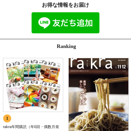
プライバシーマーク認定情報
お得な情報をお届け
http://www.kpj.co.jp/index.php/csr/privacymark
5.個人情報の訂正、削除
お客様からお預かりした個人情報の訂正・削除は下記の問合せ先より
お知らせ下さい。
また、ユーザー登録された場合、当サイトのメニュー「マイアカウン
ト」より個人情報の訂正が出来ます。
6.cookie(クッキー)の使用について
Ranking
当社は、お客様によりよいサービスを提供するため、cookie （クッ
キー）を使用することがありますが、これにより個人を特定できる情
報の収集を行えるものではなく、お客様のプライバシーを侵害するこ
とはございません。
また、cookie （クッキー）の受け入れを希望されない場合は、ブラ
ウザの設定で変更することができます。
※cookie （クッキー）とは、サーバーコンピュータからお客様のブ
ラウザに送信され、お客様が使用しているコンピュータのハードディ
スクに蓄積される情報です。
7.SSLの使用について
個人情報の入力時には、セキュリティ確保のため、これらの情報が傍
受、妨害または改ざんされることを防ぐ目的でSSL（Secure Sockets
Layer）技術を使用しております。
※ SSLは情報を暗号化することで、盗聴防止やデータの改ざん防止
rakra年間購読（年6回・偶数月発
送受信する機能のことです。SSLを利用する事でより安全に情報を送