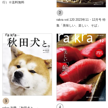
信する事が可能となります。
行）※送料無料
8.個人情報に関するお問合せ先
川口印刷工業株式会社 総務部
FAX：019-632-2217
rakra vol.120 2023年11・12月号 特
E-mail：
p-mark@kpj.co.jp
集「美味しい、楽しい、そば」
9.プライバシーポリシーの変更
当ショップでは、収集する個人情報の変更、利用目的の変更、または
その他プライバシーポリシーの変更を行う際は、当ページへの変更を
もって公表とさせていただきます。
rakra 別冊 「秋田犬と。」