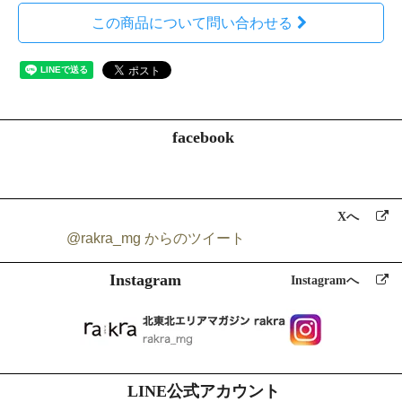
f)配送先情報
g)当ショップとのお取引履歴及びその内容
この商品について問い合わせる
h)上記を組み合わせることで特定の個人が識別できる情報
3.個人情報の利用
当ショップではお客様からお預かりした個人情報の利用目的は以下の
通りです。
a)ご注文の確認、照会
facebook
b)商品発送の確認、照会
c)お問合せの返信時
d）rakraの発行や記事に関するお知らせメールの送信
当ショップでは、下記の場合を除いてはお客様の断りなく第三者に個
Xへ
人情報を開示・提供することはいたしません。
@rakra_mg からのツイート
a)法令に基づく場合、及び国の機関若しくは地方公共団体又はその委
託を受けた者が法令の定める事務を遂行することに対して協力する必
Instagram
Instagramへ
要がある場合
b)人の生命、身体又は財産の保護のために必要がある場合であって、
本人の同意を得ることが困難である場合
4.個人情報の安全管理
川口印刷工業（株）
個人情報保護方針
に従い、個人情報の本人の権利
を守るために、適切かつ安全に個人情報を管理をします。
LINE公式アカウント