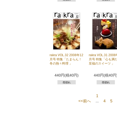
rakra VOL.32 2008年12
rakra VOL.31 200
月号 特集「たまらん！
月号 特集「心も満
冬の熱々料理 」
至福のスイーツ 」
440円(税40円)
440円(税40円
売切れ
売切れ
1
<<前へ
...
4
5