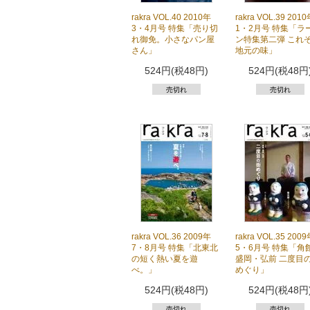
rakra VOL.40 2010年
rakra VOL.39 201
3・4月号 特集「売り切
1・2月号 特集「ラ
れ御免。小さなパン屋
ン特集第二弾 これ
さん」
地元の味」
524円(税48円)
524円(税48円
売切れ
売切れ
rakra VOL.36 2009年
rakra VOL.35 200
7・8月号 特集「北東北
5・6月号 特集「角
の短く熱い夏を遊
盛岡・弘前 二度目
べ。」
めぐり」
524円(税48円)
524円(税48円
売切れ
売切れ