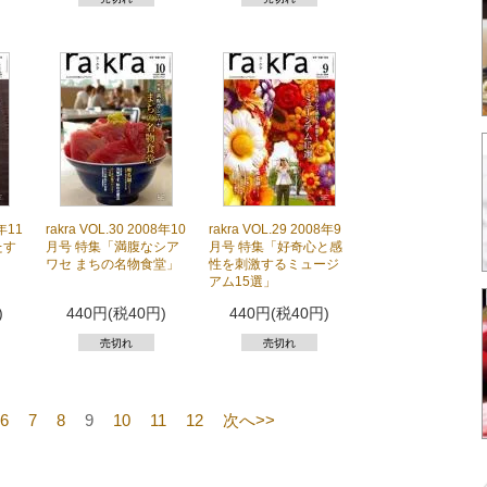
8年11
rakra VOL.30 2008年10
rakra VOL.29 2008年9
たす
月号 特集「満腹なシア
月号 特集「好奇心と感
ワセ まちの名物食堂」
性を刺激するミュージ
アム15選」
)
440円(税40円)
440円(税40円)
売切れ
売切れ
6
7
8
9
10
11
12
次へ>>