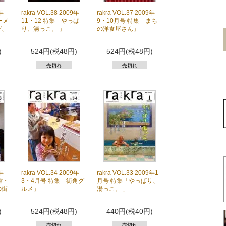
0年
rakra VOL.38 2009年
rakra VOL.37 2009年
ーメ
11・12 特集「やっぱ
9・10月号 特集「まち
ぞ、
り、湯っこ。 」
の洋食屋さん」
)
524円(税48円)
524円(税48円)
売切れ
売切れ
9年
rakra VOL.34 2009年
rakra VOL.33 2009年1
館・
3・4月号 特集「街角グ
月号 特集「やっぱり、
の街
ルメ」
湯っこ。 」
)
524円(税48円)
440円(税40円)
売切れ
売切れ