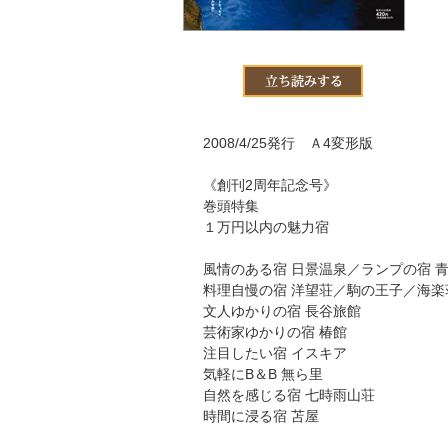
2008/4/25発行 Ａ4変形版
《創刊2周年記念号》
巻頭特集
１万円以内の魅力宿
風情のある宿 日景温泉／ランプの宿 
料理自慢の宿 洋望荘／駒の王子／海楽
文人ゆかりの宿 長谷旅館
芸術家ゆかりの宿 椿館
注目したい宿 イスキア
気軽にB＆B 無ら里
自然を感じる宿 七時雨山荘
時間に浸る宿 苫屋