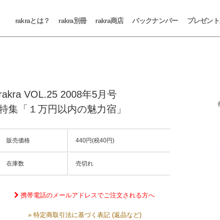
rakraとは？
rakra別冊
rakra商店
バックナンバー
プレゼント
rakra VOL.25 2008年5月号
特集「１万円以内の魅力宿」
販売価格
440円(税40円)
在庫数
売切れ
携帯電話のメールアドレスでご注文される方へ
» 特定商取引法に基づく表記 (返品など)