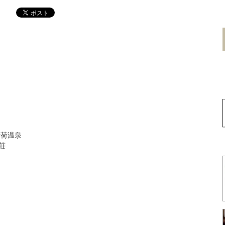
青荷温泉
荘