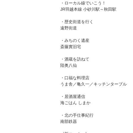
・ローカル線でいこう！
JR羽越本線 小砂川駅～秋田駅
・歴史街道を行く
遠野街道
・みちのく遺産
斎藤實旧宅
・酒蔵を訪ねて
陸奥八仙
・口福な料理店
うま舎／亀久一／キッチンターブル
・居酒屋通信
海ごはん しまか
・北の手仕事紀行
南部鉄器