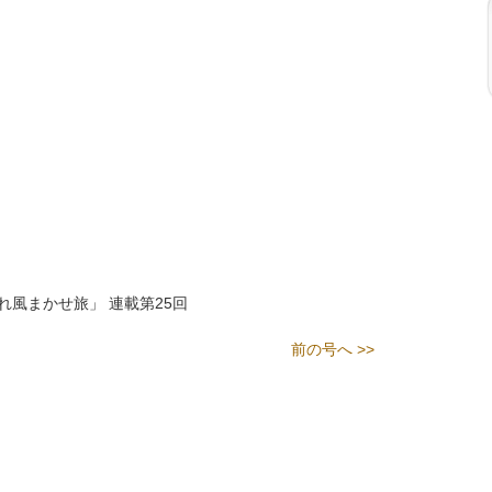
れ風まかせ旅」 連載第25回
前の号へ >>