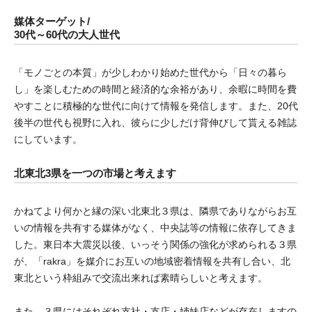
媒体ターゲット/
30代～60代の大人世代
「モノごとの本質」が少しわかり始めた世代から「日々の暮ら
し」を楽しむための時間と経済的な余裕があり、余暇に時間を費
やすことに積極的な世代に向けて情報を発信します。また、20代
後半の世代も視野に入れ、彼らに少しだけ背伸びして貰える雑誌
にしています。
北東北3県を一つの市場と考えます
かねてより何かと縁の深い北東北３県は、隣県でありながらお互
いの情報を共有する媒体がなく、中央誌等の情報に依存してきま
した。東日本大震災以後、いっそう関係の強化が求められる３県
が、「rakra」を媒介にお互いの地域密着情報を共有し合い、北
東北という枠組みで交流出来れば素晴らしいと考えます。
また、３県にはそれぞれ支社・支店・姉妹店などが存在しますの