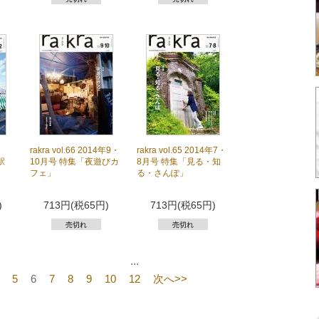
rakra vol.66 2014年9・
rakra vol.65 2014年7・
「駅
10月号 特集「夜遊びカ
8月号 特集「見る・知
フェ」
る・さんぽ」
)
713円(税65円)
713円(税65円)
売切れ
売切れ
...
5
6
7
8
9
10
12
次へ>>