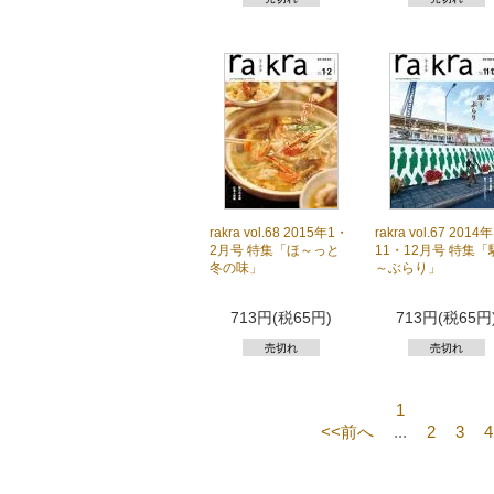
rakra vol.68 2015年1・
rakra vol.67 2014年
2月号 特集「ほ～っと
11・12月号 特集
冬の味」
～ぶらり」
713円(税65円)
713円(税65円
売切れ
売切れ
1
<<前へ
...
2
3
4