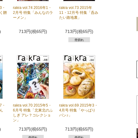
年3・
rakra vol.74 2016年1・
rakra vol.73 2015年
めく贈
2月号 特集「みんなのラ
11・12月号 特集「呑み
ーメン」
たい路地裏」
)
713円(税65円)
713円(税65円)
売切れ
年7・
rakra vol.70 2015年5・
rakra vol.69 2015年3・
ん
6月号 特集「北東北のふ
4月号 特集「やっぱり
しぎ アレ？コレクショ
パン♪」
ン」
)
713円(税65円)
713円(税65円)
売切れ
売切れ