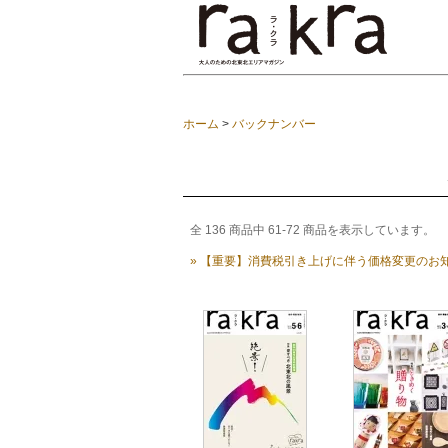
ホーム
>
バックナンバー
全
136
商品中
61
-
72
商品を表示しています。
» 【重要】消費税引き上げに伴う価格変更のお