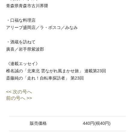
青森県青森市古川界隈
・口福な料理店
アリーブ盛岡店／ラ・ボスコ／みなみ
・酒蔵を訪ねて
廣喜／岩手県紫波郡
《連載エッセイ》
椎名誠の「北東北 雲ながれ風まかせ旅」 連載第23回
斎藤純の「走れ！自転車探訪者」 第23回
<< 次の号へ
前の号へ >>
販売価格
440円(税40円)