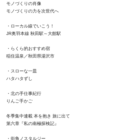
モノづくりの肖像
モノづくりの力を次世代へ
・ローカル線でいこう！
JR奥羽本線 秋田駅～大館駅
・らくら的おすすめ宿
稲住温泉／秋田県湯沢市
・スローな一皿
ハタハタずし
・北の手仕事紀行
りんご手かご
冬季集中連載 本を抱き 旅に出て
第六章『私の南極探検記』
・街角ノスタルジー