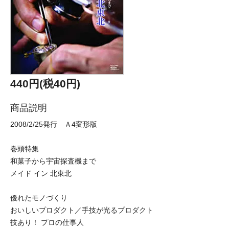
440円(税40円)
商品説明
2008/2/25発行 Ａ4変形版
巻頭特集
和菓子から宇宙探査機まで
メイド イン 北東北
優れたモノづくり
おいしいプロダクト／手技が光るプロダクト
技あり！ プロの仕事人