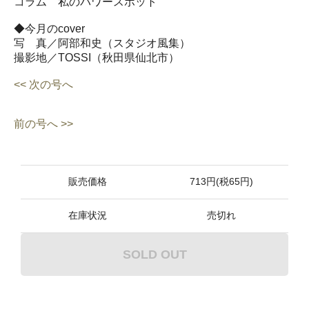
コラム 私のパワースポット
◆今月のcover
写 真／阿部和史（スタジオ風集）
撮影地／TOSSI（秋田県仙北市）
<< 次の号へ
前の号へ >>
販売価格
713円(税65円)
在庫状況
売切れ
SOLD OUT