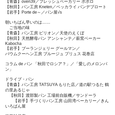
【青森】oven39／フレッシュベーカリー ポポロ
【秋田】パン工房 Kneten／ベッカライ バンデブロート
【岩手】Porte de～／パン屋√s
朝いちばん早いのは……
ご当地の味
【青森】パン工房 ビリオン／天使のえくぼ
【秋田】天然酵母パン アンシャンテ／薪窯ベーカー
Kabocha
【岩手】ブーランジェリー グールマン／
バウムクーヘン工房 ブルージュ プリュス 花巻店
コラム de パン 「秋田でロシア？」／「愛しのメロンパ
ン」
ドライブ・パン
【青森】パン工房 TATSUYA もりた店／道の駅つるた 鶴
の里あるじゃ
【秋田】渡部製パン 工場前自販機／サンドーラ
【岩手】手づくりパン工房 山田湾ベーカリー／きん
いろぱん屋