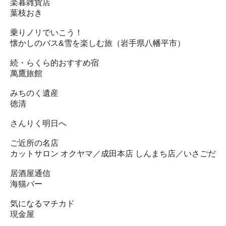
楽暮雑貨店
葉枝おき
乗りノリでいこう！
懐かしのバス&雪を楽しむ旅（岩手県八幡平市）
続・らくら的おすすめ宿
萬鷹旅館
みちのく遺産
徳清
さんりく明日へ
ご近所の名店
カットサロン オクヤマ／成田本店 しんまち店／いさごだ
居酒屋通信
海猫バー
気になるマチカド
現金屋