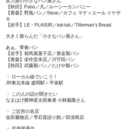
実力派の小さなパン屋さん
【秋田】Pano／凡／ルーシーカンパニー
【青森】野風パン／Neue／カフェ マティエール イケザ
キ
【岩手】LE・PLAISIR／tuk-tuk／Tillerman’s Bread
大きく膨らんだ「小さなパン屋さん」
あぁ、青春パン
【岩手】相馬屋菓子店／黄金製パン
【青森】栄作堂本店／川守田パン
【秋田】武藤製パン／たけや製パン
・ ローカル線でいこう！
JR東北本線 盛岡駅～平泉駅
・ この人の話が聞きたい
なまはげ郷神楽太鼓奏者 小林義隆さん
・ ご近所の名店
金田履物店／雫石昔語り館／田清商店
・ 居酒屋通信