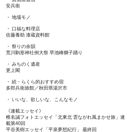
安兵衛
・ 地場モノ
・ 口福な料理店
佐藤養助 漆蔵資料館
・ 祭りの余韻
荒川駒形神社例大祭 早池峰獅子踊り
・ みちのく遺産
更上閣
・ 続・らくら的おすすめ宿
多郎兵衛旅館／秋田県湯沢市
・ いいな、欲しいな、こんなモノ
《連載エッセイ》
椎名誠フォトエッセイ「北東北 雲ながれ風まかせ旅」連
載第40回
平谷美樹エッセイ「平泉夢想紀行」 最終回