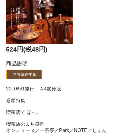
524円(税48円)
商品説明
2010/5/1発行 Ａ4変形版
巻頭特集
喫茶店で ほっ。
喫茶店のまち盛岡
オンディーヌ／一茶寮／Park／NOTE／しゅん