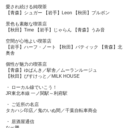
愛され続ける純喫茶
【青森】シュガー 【岩手】Leon 【秋田】ブルボン
景色も素敵な喫茶店
【秋田】Time 【岩手】じゃらん 【青森】うみ音
空間が心地よい喫茶店
【岩手】ハーフ・ノート 【秋田】バティック 【青森】北
奥舎
個性が魅力の喫茶店
【青森】ゆぱんき／駅舎／ムーランルージュ
【秋田】びすけっと／MILK HOUSE
・ ローカル線でいこう！
JR東北本線 一ノ関駅～利府駅
・ ご近所の名店
タカハシ印店／鬼のいぬ間／千葉自転車商会
・ 居酒屋通信
なべ勝