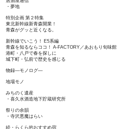
居酒屋通信
・夢地
特別企画 第２特集
東北新幹線新青森開業！
青森がグッと近くなる。
新幹線でいこう！ E5系編
青森を知るならココ！ A-FACTORY／あおもり旬味館
港町・八戸で春を探しに
城下町・弘前で歴史を感じる
物録―モノログ―
地場モノ
みちのく遺産
・喜久水酒造地下貯蔵研究所
祭りの余韻
・寺沢悪魔はらい
続・らくら的おすすめ宿