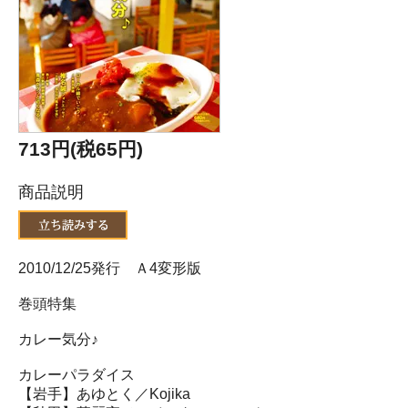
713円(税65円)
商品説明
2010/12/25発行 Ａ4変形版
巻頭特集
カレー気分♪
カレーパラダイス
【岩手】あゆとく／Kojika