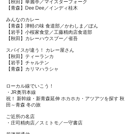
【秋田】華麗亭／マイスターフォーク
【青森】Dee Dee／インディ桂木
みんなのカレー
【青森】津軽の味 食道部／かわしま／ぽん
【岩手】小桜家食堂／工藤精肉店食道部
【秋田】カレーハウスブー／省吾
スパイスが違う！ カレー屋さん
【秋田】ティーランカ
【岩手】チャルテン
【青森】カリマハラシャ
ローカル線でいこう！
・JR奥羽本線
祝！ 新幹線・新青森延伸 ホカホカ・アツアツを探す 秋
田～青森 冬の旅
ご近所の名店
・庄司精肉店／スミトモ／一守書店