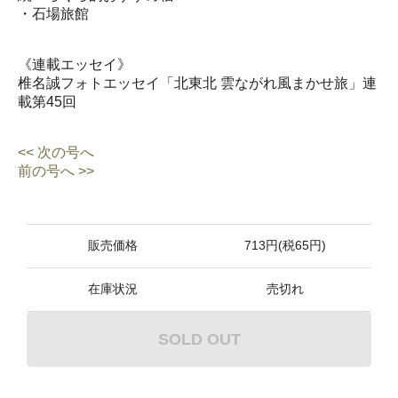
・石場旅館
《連載エッセイ》
椎名誠フォトエッセイ「北東北 雲ながれ風まかせ旅」連
載第45回
<< 次の号へ
前の号へ >>
販売価格
713円(税65円)
在庫状況
売切れ
SOLD OUT