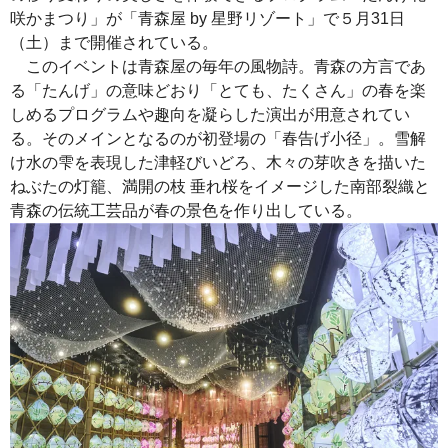
咲かまつり」が「青森屋 by 星野リゾート」で５月31日
（土）まで開催されている。
このイベントは青森屋の毎年の風物詩。青森の方言であ
る「たんげ」の意味どおり「とても、たくさん」の春を楽
しめるプログラムや趣向を凝らした演出が用意されてい
る。そのメインとなるのが初登場の「春告げ小径」。雪解
け水の雫を表現した津軽びいどろ、木々の芽吹きを描いた
ねぶたの灯籠、満開の枝 垂れ桜をイメージした南部裂織と
青森の伝統工芸品が春の景色を作り出している。