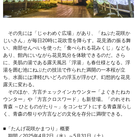
その先には「じゃわめぐ広場」があり、「ねぶた花咲か
じいさん」が毎日20時に花吹雪を降らす。花見酒の振る舞
い、南部せんべいを使った「食べられる花みくじ」なども
あり、館内にいながら花見気分を体験できるのだ。さら
に、美肌の湯である露天風呂「浮湯」も春仕様となる。浮
湯を囲む池にねぶたの技法で作られた満開の一本桜が立
ち、水面には津軽びいどろの浮玉が浮かび、幻想的な花見
露天に変わる。
そのほか、方言チェックインカウンター「よぐきたねカ
ウンター」や「方言クロスワード」も新登場。「のれそれ
青森 ～ひとものがたり～」をコンセプトにする青森屋らし
く、青森の祭りや方言などの文化を存分に満喫できる。
■「たんげ花咲かまつり」概要
期間／2025年4月2日（水）～5月31日（土）