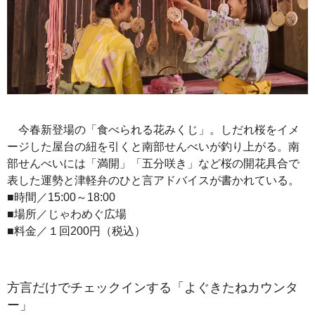
今春新登場の「食べられる花みくじ」。しだれ桜をイメ
ージした屋台の紐を引くと南部せんべいが釣り上がる。南
部せんべいには「満開」「五分咲き」など桜の開花具合で
表した運勢と津軽弁のひと言アドバイスが書かれている。
■時間／15:00～18:00
■場所／じゃわめぐ広場
■料金／１回200円（税込）
方言だけでチェックインする「よぐきたねカウンタ
ー」