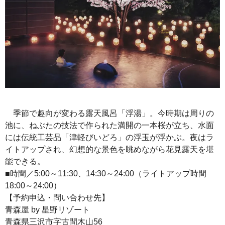
季節で趣向が変わる露天風呂「浮湯」。今時期は周りの
池に、ねぶたの技法で作られた満開の一本桜が立ち、水面
には伝統工芸品「津軽びいどろ」の浮玉が浮かぶ。夜はラ
イトアップされ、幻想的な景色を眺めながら花見露天を堪
能できる。
■時間／5:00～11:30、14:30～24:00（ライトアップ時間
18:00～24:00）
【予約申込・問い合わせ先】
青森屋 by 星野リゾート
青森県三沢市字古間木山56