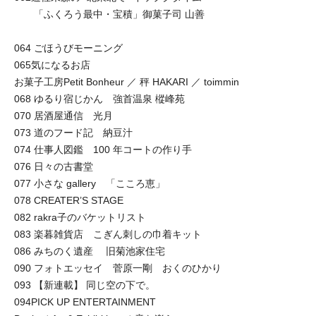
「ふくろう最中・宝積」御菓子司 山善
064 ごほうびモーニング
065気になるお店
お菓子工房Petit Bonheur ／ 秤 HAKARI ／ toimmin
068 ゆるり宿じかん 強首温泉 樅峰苑
070 居酒屋通信 光月
073 道のフード記 納豆汁
074 仕事人図鑑 100 年コートの作り手
076 日々の古書堂
077 小さな gallery 「こころ恵」
078 CREATER’S STAGE
082 rakra子のバケットリスト
083 楽暮雑貨店 こぎん刺しの巾着キット
086 みちのく遺産 旧菊池家住宅
090 フォトエッセイ 菅原一剛 おくのひかり
093 【新連載】 同じ空の下で。
094PICK UP ENTERTAINMENT