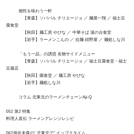
個性を味わう一軒
【青森】ソババル チリエージョ ／ 麺屋一翔 ／ 福士豆
腐食堂
【秋田】麺工房 やびな ／ 中華そば 湯の台食堂
【岩手】ラーメンこんの ／ 拉麺 紺野屋 ／ 麺処しな川
「もう一品」の誘惑 名物サイドメニュー
【青森】ソババル チリエージョ ／ 福士豆腐食堂・福士
豆腐店
【秋田】園食堂 ／ 麺工房 やびな
【岩手】麺処しな川
コラム 北東北のラーメンチェーンAji-Q
052 第2 特集
料理人直伝 ラーメンアレンジレシピ
062遊佐未森の“ 北東北で” イップクタイム