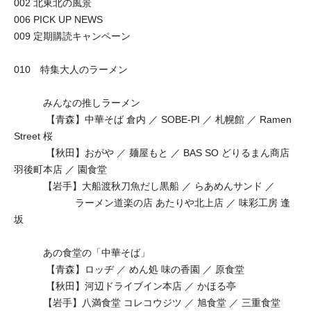
002 北東北の風景
006 PICK UP NEWS
009 定期購読キャンペーン
010 特集大人のラーメン
みんなの推しラーメン
【青森】中華そば 倉内 ／ SOBE-PI ／ 札幌館 ／ Ramen
Street 桜
【秋田】おがや ／ 麺屋もと ／ BAS SO どりるまん商店
羽後町本店 ／ 園食堂
【岩手】大船渡秋刀魚だし黒船 ／ らあめんサンド ／
ラーメン道楽の店 あたりや北上店 ／ 味彩工房 逢
坂
あの食堂の「中華そば」
【青森】ロッヂ ／ めん処 味の香園 ／ 原食堂
【秋田】河辺ドライブイン本店 ／ かほる亭
【岩手】八満食堂 コレコウジツ ／ 旭食堂 ／ 三重食堂