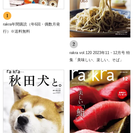
ラウザに送信され、お客様が使用しているコンピュータのハードディ
スクに蓄積される情報です。
7.SSLの使用について
個人情報の入力時には、セキュリティ確保のため、これらの情報が傍
rakra年間購読（年6回・偶数月発
受、妨害または改ざんされることを防ぐ目的でSSL（Secure Sockets
行）※送料無料
Layer）技術を使用しております。
※ SSLは情報を暗号化することで、盗聴防止やデータの改ざん防止
送受信する機能のことです。SSLを利用する事でより安全に情報を送
信する事が可能となります。
rakra vol.120 2023年11・12月号 特
8.個人情報に関するお問合せ先
集「美味しい、楽しい、そば」
川口印刷工業株式会社 総務部
FAX：019-632-2217
E-mail：
p-mark@kpj.co.jp
9.プライバシーポリシーの変更
当ショップでは、収集する個人情報の変更、利用目的の変更、または
その他プライバシーポリシーの変更を行う際は、当ページへの変更を
もって公表とさせていただきます。