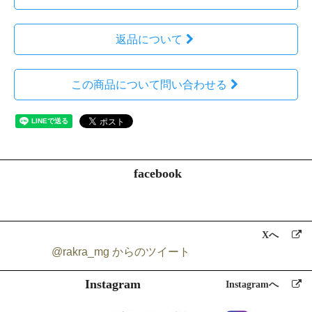
ります。
当ショップで収集する個人情報は以下の通りです。
返品について
a)お名前、フリガナ
b)ご住所
c)お電話番号
この商品について問い合わせる
d)メールアドレス
e)パスワード
f)配送先情報
g)当ショップとのお取引履歴及びその内容
h)上記を組み合わせることで特定の個人が識別できる情報
3.個人情報の利用
当ショップではお客様からお預かりした個人情報の利用目的は以下の
facebook
通りです。
a)ご注文の確認、照会
b)商品発送の確認、照会
c)お問合せの返信時
Xへ
d）rakraの発行や記事に関するお知らせメールの送信
@rakra_mg からのツイート
当ショップでは、下記の場合を除いてはお客様の断りなく第三者に個
Instagram
人情報を開示・提供することはいたしません。
Instagramへ
a)法令に基づく場合、及び国の機関若しくは地方公共団体又はその委