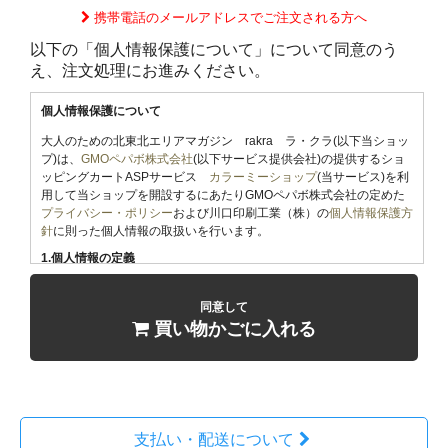
携帯電話のメールアドレスでご注文される方へ
以下の「個人情報保護について」について同意のう
え、注文処理にお進みください。
個人情報保護について
大人のための北東北エリアマガジン rakra ラ・クラ(以下当ショッ
プ)は、
GMOペパボ株式会社
(以下サービス提供会社)の提供するショ
ッピングカートASPサービス
カラーミーショップ
(当サービス)を利
用して当ショップを開設するにあたりGMOペパボ株式会社の定めた
プライバシー・ポリシー
および川口印刷工業（株）の
個人情報保護方
針
に則った個人情報の取扱いを行います。
1.個人情報の定義
「個人情報」とは、生存する個人に関する情報であって、当該情報に
含まれる氏名、生年月日その他の記述等により特定の個人を識別する
同意して
ことができるもの、及び他の情報と容易に照合することができ、それ
買い物かごに入れる
により特定の個人を識別することができることとなるものをいいま
す。
2.個人情報の収集
当ショップでは商品のご購入、お問合せをされた際にお客様の個人情
報を収集することがございます。
収集するにあたっては利用目的を明記の上、適法かつ公正な手段によ
支払い・配送について