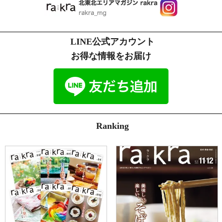
託を受けた者が法令の定める事務を遂行することに対して協力する必
要がある場合
b)人の生命、身体又は財産の保護のために必要がある場合であって、
本人の同意を得ることが困難である場合
LINE公式アカウント
4.個人情報の安全管理
お得な情報をお届け
川口印刷工業（株）
個人情報保護方針
に従い、個人情報の本人の権利
を守るために、適切かつ安全に個人情報を管理をします。
プライバシーマーク認定情報
http://www.kpj.co.jp/index.php/csr/privacymark
5.個人情報の訂正、削除
お客様からお預かりした個人情報の訂正・削除は下記の問合せ先より
お知らせ下さい。
Ranking
また、ユーザー登録された場合、当サイトのメニュー「マイアカウン
ト」より個人情報の訂正が出来ます。
6.cookie(クッキー)の使用について
当社は、お客様によりよいサービスを提供するため、cookie （クッ
キー）を使用することがありますが、これにより個人を特定できる情
報の収集を行えるものではなく、お客様のプライバシーを侵害するこ
とはございません。
また、cookie （クッキー）の受け入れを希望されない場合は、ブラ
ウザの設定で変更することができます。
※cookie （クッキー）とは、サーバーコンピュータからお客様のブ