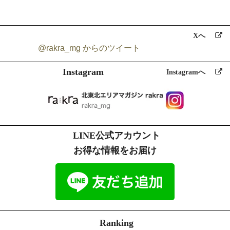
a)ご注文の確認、照会
b)商品発送の確認、照会
c)お問合せの返信時
Xへ
d）rakraの発行や記事に関するお知らせメールの送信
@rakra_mg からのツイート
当ショップでは、下記の場合を除いてはお客様の断りなく第三者に個
Instagram
人情報を開示・提供することはいたしません。
Instagramへ
a)法令に基づく場合、及び国の機関若しくは地方公共団体又はその委
託を受けた者が法令の定める事務を遂行することに対して協力する必
要がある場合
b)人の生命、身体又は財産の保護のために必要がある場合であって、
本人の同意を得ることが困難である場合
LINE公式アカウント
4.個人情報の安全管理
お得な情報をお届け
川口印刷工業（株）
個人情報保護方針
に従い、個人情報の本人の権利
を守るために、適切かつ安全に個人情報を管理をします。
プライバシーマーク認定情報
http://www.kpj.co.jp/index.php/csr/privacymark
5.個人情報の訂正、削除
お客様からお預かりした個人情報の訂正・削除は下記の問合せ先より
お知らせ下さい。
Ranking
また、ユーザー登録された場合、当サイトのメニュー「マイアカウン