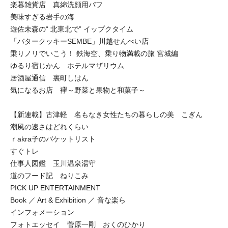
楽暮雑貨店 真綿洗顔用パフ
美味すぎる岩手の海
遊佐未森の“ 北東北で” イップクタイム
「バタークッキーSEMBE」川越せんべい店
乗りノリでいこう！ 鉄海空、乗り物満載の旅 宮城編
ゆるり宿じかん ホテルマザリウム
居酒屋通信 裏町しはん
気になるお店 襷～野菜と果物と和菓子～
【新連載】古津軽 名もなき女性たちの暮らしの美 こぎん
潮風の速さはどれくらい
ｒakra子のバケットリスト
すぐトレ
仕事人図鑑 玉川温泉湯守
道のフード記 ねりこみ
PICK UP ENTERTAINMENT
Book ／ Art & Exhibition ／ 音な楽ら
インフォメーション
フォトエッセイ 菅原一剛 おくのひかり