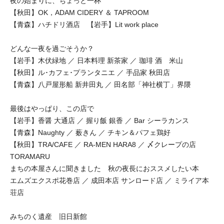
夜の始まりに、ちょっと一杯
【秋田】OK，ADAM CIDERY ＆ TAPROOM
【青森】ハチドリ酒店 【岩手】Lit work place
どんな一夜を過ごそうか？
【岩手】木伏緑地 ／ 日本料理 新茶家 ／ 珈琲 酒 米山
【秋田】ル･カフェ･プランタニエ ／ 手品家 秋田店
【青森】八戸屋形船 新井田丸 ／ 田名部「神社横丁」界隈
最後はやっぱり、この店で
【岩手】香醤 大通店 ／ 握り飯 銀香 ／ Bar シーラカンス
【青森】Naughty ／ 薮きん ／ チキン＆パフェ鶏好
【秋田】TRA/CAFE ／ RA-MEN HARA8 ／ 〆クレープの店
TORAMARU
まちの本屋さんに聞きました 秋の夜長におススメしたい本
エムズエクスポ花巻店 ／ 成田本店 サンロード店 ／ ミライア本
荘店
みちのく遺産 旧日新館