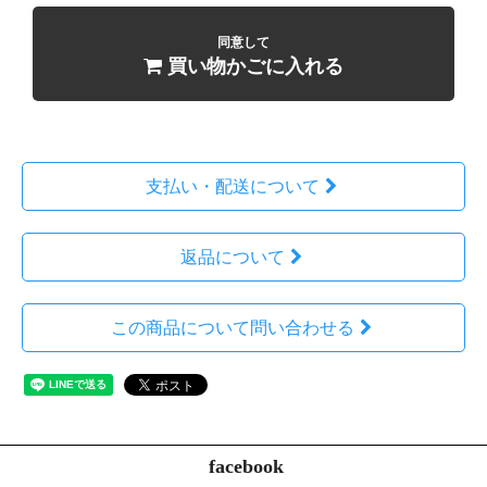
「個人情報」とは、生存する個人に関する情報であって、当該情報に
含まれる氏名、生年月日その他の記述等により特定の個人を識別する
同意して
ことができるもの、及び他の情報と容易に照合することができ、それ
買い物かごに入れる
により特定の個人を識別することができることとなるものをいいま
す。
2.個人情報の収集
当ショップでは商品のご購入、お問合せをされた際にお客様の個人情
報を収集することがございます。
収集するにあたっては利用目的を明記の上、適法かつ公正な手段によ
支払い・配送について
ります。
当ショップで収集する個人情報は以下の通りです。
返品について
a)お名前、フリガナ
b)ご住所
c)お電話番号
この商品について問い合わせる
d)メールアドレス
e)パスワード
f)配送先情報
g)当ショップとのお取引履歴及びその内容
h)上記を組み合わせることで特定の個人が識別できる情報
3.個人情報の利用
当ショップではお客様からお預かりした個人情報の利用目的は以下の
facebook
通りです。