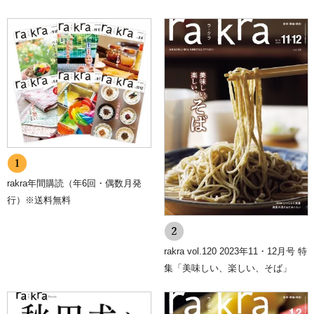
ト」より個人情報の訂正が出来ます。
6.cookie(クッキー)の使用について
当社は、お客様によりよいサービスを提供するため、cookie （クッ
キー）を使用することがありますが、これにより個人を特定できる情
報の収集を行えるものではなく、お客様のプライバシーを侵害するこ
とはございません。
また、cookie （クッキー）の受け入れを希望されない場合は、ブラ
ウザの設定で変更することができます。
※cookie （クッキー）とは、サーバーコンピュータからお客様のブ
ラウザに送信され、お客様が使用しているコンピュータのハードディ
スクに蓄積される情報です。
7.SSLの使用について
個人情報の入力時には、セキュリティ確保のため、これらの情報が傍
rakra年間購読（年6回・偶数月発
受、妨害または改ざんされることを防ぐ目的でSSL（Secure Sockets
行）※送料無料
Layer）技術を使用しております。
※ SSLは情報を暗号化することで、盗聴防止やデータの改ざん防止
送受信する機能のことです。SSLを利用する事でより安全に情報を送
信する事が可能となります。
rakra vol.120 2023年11・12月号 特
8.個人情報に関するお問合せ先
集「美味しい、楽しい、そば」
川口印刷工業株式会社 総務部
FAX：019-632-2217
E-mail：
p-mark@kpj.co.jp