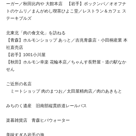
ーガー／秋田比内や 大館本店 【岩手】ポックンパ／オオフナ
トのケムリ／まんがめし喫茶ひよこ堂／レストラン＆カフェ ス
テーキブルズ
北東北「肉の食文化」を訪ねる
【青森】ホルモンショップ あっと／吉兆青森店・小田桐産業 本
社直売店
【岩手】1001小川屋
【秋田】ホルモン幸楽 花輪本店／ちゃんす長野屋・道の駅なか
せん
ご近所の名店
ミートショップ 肉のまつお／太田屋精肉店／肉のあきもと
みちのく遺産 旧南部縦貫鉄道レールバス
楽暮雑貨店 青森ヒバウォーター
美味すぎる岩手の海