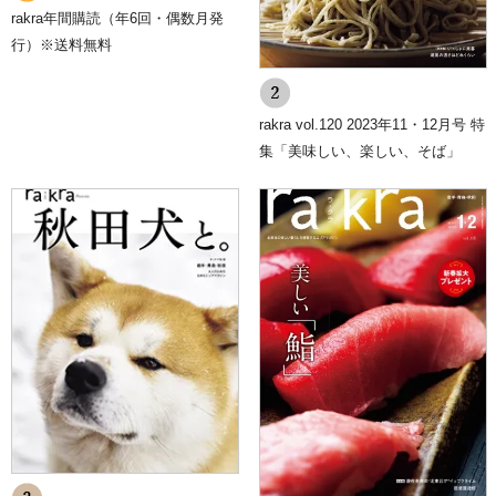
個人情報の入力時には、セキュリティ確保のため、これらの情報が傍
rakra年間購読（年6回・偶数月発
受、妨害または改ざんされることを防ぐ目的でSSL（Secure Sockets
行）※送料無料
Layer）技術を使用しております。
※ SSLは情報を暗号化することで、盗聴防止やデータの改ざん防止
送受信する機能のことです。SSLを利用する事でより安全に情報を送
信する事が可能となります。
rakra vol.120 2023年11・12月号 特
8.個人情報に関するお問合せ先
集「美味しい、楽しい、そば」
川口印刷工業株式会社 総務部
FAX：019-632-2217
E-mail：
p-mark@kpj.co.jp
9.プライバシーポリシーの変更
当ショップでは、収集する個人情報の変更、利用目的の変更、または
その他プライバシーポリシーの変更を行う際は、当ページへの変更を
もって公表とさせていただきます。