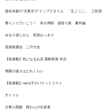
遊佐未森の“北東北で”イップクタイム 「玉ごっこ」 三松堂
乗りノリでいこう！ 冬の津軽 湯巡り旅 番外編
ゆるり宿じかん 民宿おっきり
居酒屋通信 二戸大吉
【新連載】気になるお店 栗駒茶屋 本店
潮風の速さはどれくらい
【新連載】rakra子のバケットリスト
すぐトレ
仕事人図鑑 西わらび生産者