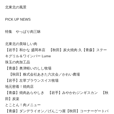
北東北の風景
PICK UP NEWS
特集 やっぱり肉三昧
北東北の美味しい肉
【岩手】和かな 盛岡本店 【秋田】炭火焼肉 久【青森】ステー
キグリル＆ワインバー Lume
珠玉の肉加工品
【青森】奥津軽いのしし牧場
【秋田】株式会社あきた六次会／かわい農場
【岩手】左草ブラウンスイス牧場
地元密着！焼肉店
【青森】焼肉あらやしき 【岩手】みやかわジンギスカン 【秋
田】炭楽
とことん！肉メニュー
【青森】ダンデライオン／げんこつ屋【秋田】コーナーゲートバ