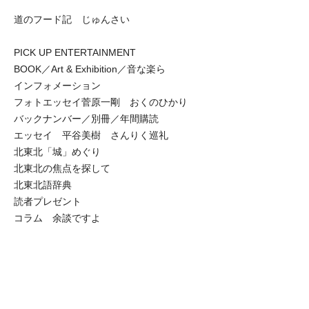
道のフード記 じゅんさい
PICK UP ENTERTAINMENT
BOOK／Art & Exhibition／音な楽ら
インフォメーション
フォトエッセイ菅原一剛 おくのひかり
バックナンバー／別冊／年間購読
エッセイ 平谷美樹 さんりく巡礼
北東北「城」めぐり
北東北の焦点を探して
北東北語辞典
読者プレゼント
コラム 余談ですよ