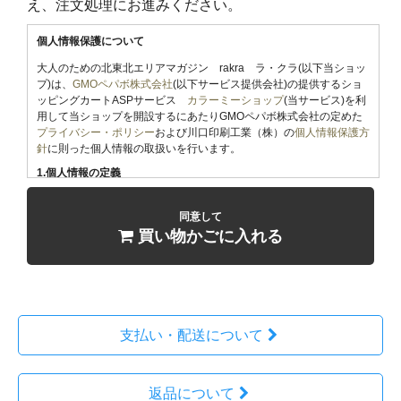
え、注文処理にお進みください。
個人情報保護について
大人のための北東北エリアマガジン rakra ラ・クラ(以下当ショッ
プ)は、
GMOペパボ株式会社
(以下サービス提供会社)の提供するショ
ッピングカートASPサービス
カラーミーショップ
(当サービス)を利
用して当ショップを開設するにあたりGMOペパボ株式会社の定めた
プライバシー・ポリシー
および川口印刷工業（株）の
個人情報保護方
針
に則った個人情報の取扱いを行います。
1.個人情報の定義
「個人情報」とは、生存する個人に関する情報であって、当該情報に
含まれる氏名、生年月日その他の記述等により特定の個人を識別する
同意して
ことができるもの、及び他の情報と容易に照合することができ、それ
買い物かごに入れる
により特定の個人を識別することができることとなるものをいいま
す。
2.個人情報の収集
当ショップでは商品のご購入、お問合せをされた際にお客様の個人情
報を収集することがございます。
収集するにあたっては利用目的を明記の上、適法かつ公正な手段によ
支払い・配送について
ります。
当ショップで収集する個人情報は以下の通りです。
返品について