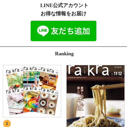
本人の同意を得ることが困難である場合
LINE公式アカウント
4.個人情報の安全管理
お得な情報をお届け
川口印刷工業（株）
個人情報保護方針
に従い、個人情報の本人の権利
を守るために、適切かつ安全に個人情報を管理をします。
プライバシーマーク認定情報
http://www.kpj.co.jp/index.php/csr/privacymark
5.個人情報の訂正、削除
お客様からお預かりした個人情報の訂正・削除は下記の問合せ先より
お知らせ下さい。
Ranking
また、ユーザー登録された場合、当サイトのメニュー「マイアカウン
ト」より個人情報の訂正が出来ます。
6.cookie(クッキー)の使用について
当社は、お客様によりよいサービスを提供するため、cookie （クッ
キー）を使用することがありますが、これにより個人を特定できる情
報の収集を行えるものではなく、お客様のプライバシーを侵害するこ
とはございません。
また、cookie （クッキー）の受け入れを希望されない場合は、ブラ
ウザの設定で変更することができます。
※cookie （クッキー）とは、サーバーコンピュータからお客様のブ
ラウザに送信され、お客様が使用しているコンピュータのハードディ
スクに蓄積される情報です。
7.SSLの使用について