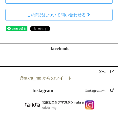
a)お名前、フリガナ
b)ご住所
c)お電話番号
この商品について問い合わせる
d)メールアドレス
e)パスワード
f)配送先情報
g)当ショップとのお取引履歴及びその内容
h)上記を組み合わせることで特定の個人が識別できる情報
3.個人情報の利用
当ショップではお客様からお預かりした個人情報の利用目的は以下の
facebook
通りです。
a)ご注文の確認、照会
b)商品発送の確認、照会
c)お問合せの返信時
Xへ
d）rakraの発行や記事に関するお知らせメールの送信
@rakra_mg からのツイート
当ショップでは、下記の場合を除いてはお客様の断りなく第三者に個
Instagram
人情報を開示・提供することはいたしません。
Instagramへ
a)法令に基づく場合、及び国の機関若しくは地方公共団体又はその委
託を受けた者が法令の定める事務を遂行することに対して協力する必
要がある場合
b)人の生命、身体又は財産の保護のために必要がある場合であって、