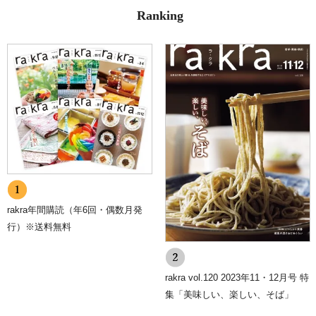
お知らせ下さい。
Ranking
また、ユーザー登録された場合、当サイトのメニュー「マイアカウン
ト」より個人情報の訂正が出来ます。
6.cookie(クッキー)の使用について
当社は、お客様によりよいサービスを提供するため、cookie （クッ
キー）を使用することがありますが、これにより個人を特定できる情
報の収集を行えるものではなく、お客様のプライバシーを侵害するこ
とはございません。
また、cookie （クッキー）の受け入れを希望されない場合は、ブラ
ウザの設定で変更することができます。
※cookie （クッキー）とは、サーバーコンピュータからお客様のブ
ラウザに送信され、お客様が使用しているコンピュータのハードディ
スクに蓄積される情報です。
7.SSLの使用について
個人情報の入力時には、セキュリティ確保のため、これらの情報が傍
rakra年間購読（年6回・偶数月発
受、妨害または改ざんされることを防ぐ目的でSSL（Secure Sockets
行）※送料無料
Layer）技術を使用しております。
※ SSLは情報を暗号化することで、盗聴防止やデータの改ざん防止
送受信する機能のことです。SSLを利用する事でより安全に情報を送
信する事が可能となります。
rakra vol.120 2023年11・12月号 特
8.個人情報に関するお問合せ先
集「美味しい、楽しい、そば」
川口印刷工業株式会社 総務部
FAX：019-632-2217