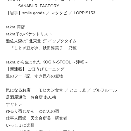
SANABURI FACTORY
【岩手】smile goods ／ マタタビ ／ LOPPIS153
rakra 商店
rakra子のバケットリスト
遊佐未森の“ 北東北で” イップクタイム
「しとぎ豆がき」秋田粢菓子 一乃穂
rakra から生まれた KOGIN-STOOL ～津軽～
【新連載】 ごほうびモーニング
道のフード記 すき昆布の煮物
気になるお店 モヒカン食堂 ／ とこしゑ ／ ブルフルール
居酒屋通信 お台所 あん梅
すぐトレ
ゆるり宿じかん ゆだんの宿
仕事人図鑑 天文台所長・研究者
いっしょに楽暮