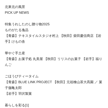
北東北の風景
PICK UP NEWS
特集うれしたのし贈り物2025
ものがたる逸品
【青森】テキスタイルスタジオ村上 【秋田】柴田慶信商店 【岩
手】けもの舎
華やぐ手土産
【青森】お菓子処 丸美屋 【秋田】リリスのお菓子 【岩手】福り
んご
ごほうびティータイム
【青森】BLUE LINK PROJECT 【秋田】元祖檜山茶大髙園 ／ 菓
子舗亀太郎
【岩手】羽沢製菓
暮らしを彩る[1]