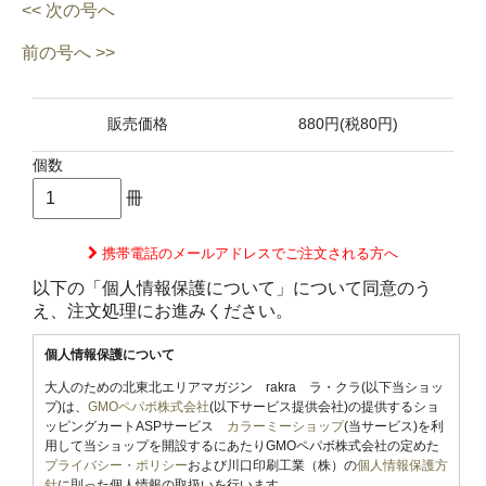
<< 次の号へ
前の号へ >>
販売価格
880円(税80円)
個数
冊
携帯電話のメールアドレスでご注文される方へ
以下の「個人情報保護について」について同意のう
え、注文処理にお進みください。
個人情報保護について
大人のための北東北エリアマガジン rakra ラ・クラ(以下当ショッ
プ)は、
GMOペパボ株式会社
(以下サービス提供会社)の提供するショ
ッピングカートASPサービス
カラーミーショップ
(当サービス)を利
用して当ショップを開設するにあたりGMOペパボ株式会社の定めた
プライバシー・ポリシー
および川口印刷工業（株）の
個人情報保護方
針
に則った個人情報の取扱いを行います。