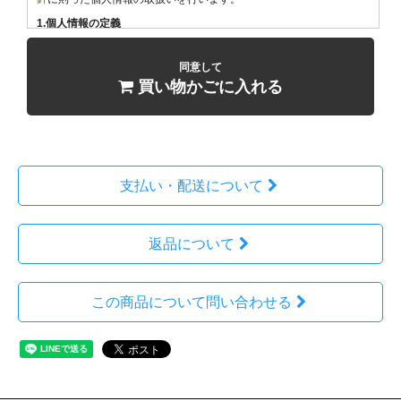
1.個人情報の定義
「個人情報」とは、生存する個人に関する情報であって、当該情報に
含まれる氏名、生年月日その他の記述等により特定の個人を識別する
同意して
ことができるもの、及び他の情報と容易に照合することができ、それ
買い物かごに入れる
により特定の個人を識別することができることとなるものをいいま
す。
2.個人情報の収集
当ショップでは商品のご購入、お問合せをされた際にお客様の個人情
報を収集することがございます。
収集するにあたっては利用目的を明記の上、適法かつ公正な手段によ
支払い・配送について
ります。
当ショップで収集する個人情報は以下の通りです。
返品について
a)お名前、フリガナ
b)ご住所
c)お電話番号
この商品について問い合わせる
d)メールアドレス
e)パスワード
f)配送先情報
g)当ショップとのお取引履歴及びその内容
h)上記を組み合わせることで特定の個人が識別できる情報
3.個人情報の利用