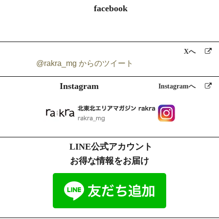
当ショップではお客様からお預かりした個人情報の利用目的は以下の
facebook
通りです。
a)ご注文の確認、照会
b)商品発送の確認、照会
c)お問合せの返信時
Xへ
d）rakraの発行や記事に関するお知らせメールの送信
@rakra_mg からのツイート
当ショップでは、下記の場合を除いてはお客様の断りなく第三者に個
Instagram
人情報を開示・提供することはいたしません。
Instagramへ
a)法令に基づく場合、及び国の機関若しくは地方公共団体又はその委
託を受けた者が法令の定める事務を遂行することに対して協力する必
要がある場合
b)人の生命、身体又は財産の保護のために必要がある場合であって、
本人の同意を得ることが困難である場合
LINE公式アカウント
4.個人情報の安全管理
お得な情報をお届け
川口印刷工業（株）
個人情報保護方針
に従い、個人情報の本人の権利
を守るために、適切かつ安全に個人情報を管理をします。
プライバシーマーク認定情報
http://www.kpj.co.jp/index.php/csr/privacymark
5.個人情報の訂正、削除
お客様からお預かりした個人情報の訂正・削除は下記の問合せ先より