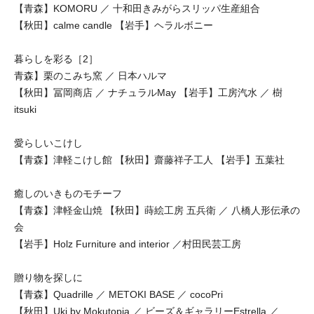
【青森】KOMORU ／ 十和田きみがらスリッパ生産組合
【秋田】calme candle 【岩手】ヘラルボニー
暮らしを彩る［2］
青森】栗のこみち窯 ／ 日本ハルマ
【秋田】冨岡商店 ／ ナチュラルMay 【岩手】工房汽水 ／ 樹
itsuki
愛らしいこけし
【青森】津軽こけし館 【秋田】齋藤祥子工人 【岩手】五葉社
癒しのいきものモチーフ
【青森】津軽金山焼 【秋田】蒔絵工房 五兵衛 ／ 八橋人形伝承の
会
【岩手】Holz Furniture and interior ／村田民芸工房
贈り物を探しに
【青森】Quadrille ／ METOKI BASE ／ cocoPri
【秋田】Uki by Mokutopia ／ ビーズ＆ギャラリーEstrella ／