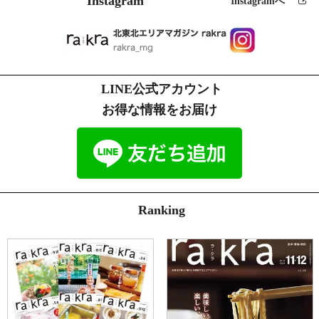
Instagram
Instagramへ
a)法令に基づく場合、及び国の機関若しくは地方公共団体又はその委
託を受けた者が法令の定める事務を遂行することに対して協力する必
要がある場合
b)人の生命、身体又は財産の保護のために必要がある場合であって、
本人の同意を得ることが困難である場合
LINE公式アカウント
4.個人情報の安全管理
お得な情報をお届け
川口印刷工業（株）
個人情報保護方針
に従い、個人情報の本人の権利
を守るために、適切かつ安全に個人情報を管理をします。
プライバシーマーク認定情報
http://www.kpj.co.jp/index.php/csr/privacymark
5.個人情報の訂正、削除
お客様からお預かりした個人情報の訂正・削除は下記の問合せ先より
お知らせ下さい。
Ranking
また、ユーザー登録された場合、当サイトのメニュー「マイアカウン
ト」より個人情報の訂正が出来ます。
6.cookie(クッキー)の使用について
当社は、お客様によりよいサービスを提供するため、cookie （クッ
キー）を使用することがありますが、これにより個人を特定できる情
報の収集を行えるものではなく、お客様のプライバシーを侵害するこ
とはございません。
また、cookie （クッキー）の受け入れを希望されない場合は、ブラ