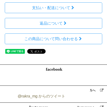
報を収集することがございます。
収集するにあたっては利用目的を明記の上、適法かつ公正な手段によ
支払い・配送について
ります。
当ショップで収集する個人情報は以下の通りです。
返品について
a)お名前、フリガナ
b)ご住所
c)お電話番号
この商品について問い合わせる
d)メールアドレス
e)パスワード
f)配送先情報
g)当ショップとのお取引履歴及びその内容
h)上記を組み合わせることで特定の個人が識別できる情報
3.個人情報の利用
当ショップではお客様からお預かりした個人情報の利用目的は以下の
facebook
通りです。
a)ご注文の確認、照会
b)商品発送の確認、照会
c)お問合せの返信時
Xへ
d）rakraの発行や記事に関するお知らせメールの送信
@rakra_mg からのツイート
当ショップでは、下記の場合を除いてはお客様の断りなく第三者に個
人情報を開示・提供することはいたしません。