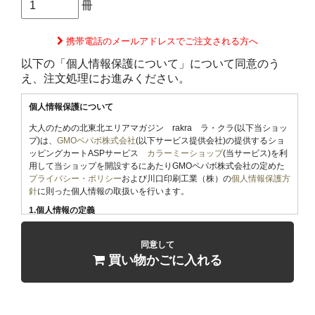
冊
携帯電話のメールアドレスでご注文される方へ
以下の「個人情報保護について」について同意のう
え、注文処理にお進みください。
個人情報保護について
大人のための北東北エリアマガジン rakra ラ・クラ(以下当ショッ
プ)は、
GMOペパボ株式会社
(以下サービス提供会社)の提供するショ
ッピングカートASPサービス
カラーミーショップ
(当サービス)を利
用して当ショップを開設するにあたりGMOペパボ株式会社の定めた
プライバシー・ポリシー
および川口印刷工業（株）の
個人情報保護方
針
に則った個人情報の取扱いを行います。
1.個人情報の定義
「個人情報」とは、生存する個人に関する情報であって、当該情報に
含まれる氏名、生年月日その他の記述等により特定の個人を識別する
同意して
ことができるもの、及び他の情報と容易に照合することができ、それ
買い物かごに入れる
により特定の個人を識別することができることとなるものをいいま
す。
2.個人情報の収集
当ショップでは商品のご購入、お問合せをされた際にお客様の個人情