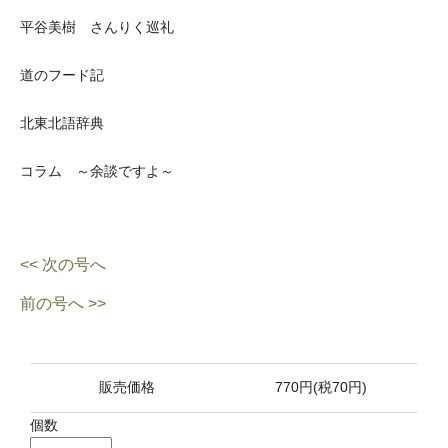
平谷美樹 さんりく巡礼
道のフード記
北東北語辞典
コラム ～余談ですよ～
<< 次の号へ
前の号へ >>
販売価格
770円(税70円)
個数