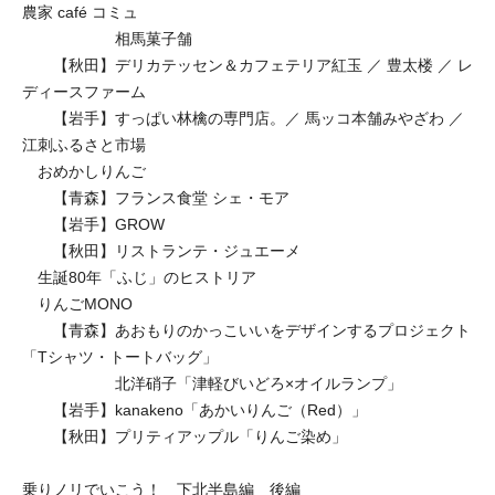
農家 café コミュ
相馬菓子舗
【秋田】デリカテッセン＆カフェテリア紅玉 ／ 豊太楼 ／ レ
ディースファーム
【岩手】すっぱい林檎の専門店。／ 馬ッコ本舗みやざわ ／
江刺ふるさと市場
おめかしりんご
【青森】フランス食堂 シェ・モア
【岩手】GROW
【秋田】リストランテ・ジュエーメ
生誕80年「ふじ」のヒストリア
りんごMONO
【青森】あおもりのかっこいいをデザインするプロジェクト
「Tシャツ・トートバッグ」
北洋硝子「津軽びいどろ×オイルランプ」
【岩手】kanakeno「あかいりんご（Red）」
【秋田】プリティアップル「りんご染め」
乗りノリでいこう！ 下北半島編 後編