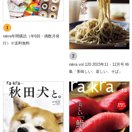
ウザの設定で変更することができます。
※cookie （クッキー）とは、サーバーコンピュータからお客様のブ
ラウザに送信され、お客様が使用しているコンピュータのハードディ
スクに蓄積される情報です。
7.SSLの使用について
個人情報の入力時には、セキュリティ確保のため、これらの情報が傍
rakra年間購読（年6回・偶数月発
受、妨害または改ざんされることを防ぐ目的でSSL（Secure Sockets
行）※送料無料
Layer）技術を使用しております。
※ SSLは情報を暗号化することで、盗聴防止やデータの改ざん防止
送受信する機能のことです。SSLを利用する事でより安全に情報を送
信する事が可能となります。
rakra vol.120 2023年11・12月号 特
8.個人情報に関するお問合せ先
集「美味しい、楽しい、そば」
川口印刷工業株式会社 総務部
FAX：019-632-2217
E-mail：
p-mark@kpj.co.jp
9.プライバシーポリシーの変更
当ショップでは、収集する個人情報の変更、利用目的の変更、または
その他プライバシーポリシーの変更を行う際は、当ページへの変更を
もって公表とさせていただきます。