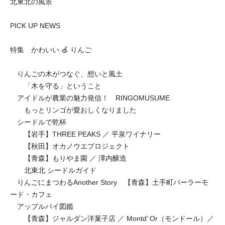
北東北の風景
PICK UP NEWS
特集 かわいい 🍏 りんご
りんごの木がつなぐ、想いと風土
「木を守る」ということ
アイドルが農業の魅力発信！ RINGOMUSUME
もっとリンゴが愛おしくなりました
シードルで乾杯
【岩手】THREE PEAKS ／ 平泉ワイナリー
【秋田】オカノウエプロジェクト
【青森】もりやま園 ／ 澤内醸造
北東北 シードルガイド
りんごにまつわるAnother Story 【青森】土手町パーラーモ
ード・カフェ
アップルパイ図鑑
【青森】ジャルダン洋菓子店 ／ Montd’ Or（モンドール）／