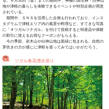
る。６月30日（金）までの期間中、神秘の原生林・白神山
地や津軽の暮らしを体験できるイベントや特別企画が用意
されている。
期間中、ＳＮＳを活用した企画も行われており、インス
タグラムで津軽エリア内の風景や料理など、すてきな写真
に「＃ツガルツナガル」を付けて投稿すると特産品や体験
の割引に使えるお得なクーポンがもらえる。
今の季節、岩木山や白神山地は新緑に包まれる。自然の
芽吹きの力が感じに津軽を巡ってみてはいかがだろう。
ツガル春花湧水巡り