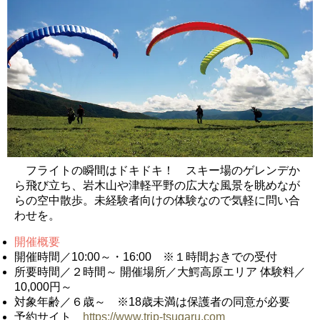
フライトの瞬間はドキドキ！ スキー場のゲレンデか
ら飛び立ち、岩木山や津軽平野の広大な風景を眺めなが
らの空中散歩。未経験者向けの体験なので気軽に問い合
わせを。
開催概要
開催時間／10:00～・16:00 ※１時間おきでの受付
所要時間／２時間～ 開催場所／大鰐高原エリア 体験料／
10,000円～
対象年齢／６歳～ ※18歳未満は保護者の同意が必要
予約サイト
https://www.trip-tsugaru.com