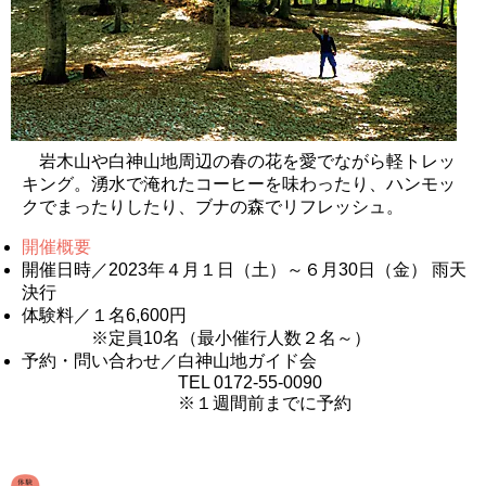
岩木山や白神山地周辺の春の花を愛でながら軽トレッ
キング。湧水で淹れたコーヒーを味わったり、ハンモッ
クでまったりしたり、ブナの森でリフレッシュ。
開催概要
開催日時／2023年４月１日（土）～６月30日（金） 雨天
決行
体験料／１名6,600円
※定員10名（最小催行人数２名～）
予約・問い合わせ／白神山地ガイド会
TEL 0172-55-0090
※１週間前までに予約